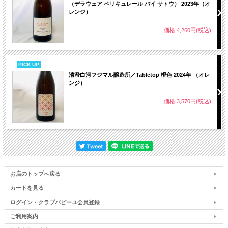
が沈み始めたころにメンブレンプレスで搾汁し、完全発酵を確認してから 200L ス
（デラウェア ペリキュレール バイ サトウ） 2023年（オ
テンレスタンクに澱引き・熟成。
レンジ）
山形県置賜産デラウェア>
価格:4,260円(税込)
私たちが毎年使わせてもらっている山形県置賜地区のデラウェア。>
デラウェアにワイン用ブドウとしてのポテンシャルを感じているからこそ、大阪と
山形、異なる２産地のデラウェ アでワインをつくり続けています。実際にブドウ
を見て味わうと、同じデラウェアでもこんなに違うのか！と驚くほ ど大阪産デラ
PICK UP
ウェアと特徴が異なるのが本当に面白い！>
清澄白河フジマル醸造所／Tabletop 橙色 2024年 （オレ
>
ンジ）
デラウェア：キャンベルのブレンド比は 2:1 で、共に亜硫酸 の添加は発酵完了後
に 20ppm、袋詰め前に 20ppm です。
価格:3,570円(税込)
原料：デラウェア、キャンベル（山形県産 100％）
酸化防止剤(亜硫酸塩)使用
アルコール分：10%
内容量：3000 ml
サイズ：幅 10cm×奥行 25cm×高さ 16cm
総酸度：6.1 g/L 総亜硫酸：18.1 ppm
遊離亜硫酸：5.7 ppm​​​​​​​
お店のトップへ戻る
カートを見る
ログイン・クラブパピーユ会員登録
ご利用案内