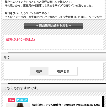
私たちのワインをもっともっと気軽に楽しんで欲しい！！
その思いから、家庭用の冷蔵庫にも収まるサイズで箱ワインを造りました。
蛇口をひねったらワインが出て来る！
そんなイメージの、お手軽にごくごく飲めてしまう大容量 3L の BIB。 ワインを注
いでも空気が入らないので常にフレッシュな状態で楽しんでいただけますし、パー
ティーや BBQ の お供に、大人数でワイワイ飲むのにとってもおすすめです。
▼ 商品説明の続きを見る ▼
カジュアルな装いながらきちんと美味しいワインを届けたいという思いで一つ一つ
詰めました。
※無濾過、無清澄のため、澱が生じることがありますが品質に問題ありません。
価格:
5,940円
(税込)
※酸化防止剤の使用を最小限に抑えているため、「冷蔵庫」で保管をお願いしま
す。
蜜っぽいデラとキュートなキャンベル 山形県産の熟したデラウェアの白ワインに
キュートな香りと酸が魅力のキャンベルをブレンド！
注文
ラブルスカ品種の美味しさがギュッと詰まった BIB です。キャンベルの華やかな
香りとチャーミング な酸をデラウェアが肉付けして支える、そんなイメージの軽
やかながら飲みごたえのあるロゼに仕上 がっています。
在庫
在庫切れ
キャンベル単独ではやや強くなりすぎる香りも、ブレンドすることで適度なバラン
ス に落ち着いていて、和洋中・エスニック、食事の最初から最後までかなり幅広
く寄り添ってくれるワ インだと思います。​​​​​​​
こちらもおすすめです。
テクニカルノート
全房でメンブレンプレスした果汁を、樹脂製開放タンクで約 2 週間の自然発酵。澱
引きして 200L タンクで 1 年間熟成。(キャンベル)除梗破砕後、樹脂製開放タンク
NEW
PICK UP
で約 10 日間の醸し発酵。毎日 １－２回のピジャージュを行い、発酵序盤と終盤は
優しく、中盤はしっかりと炭酸ガスを追い出して酸 素を含ませながら抽出。果帽
清澄白河フジマル醸造所／Delaware Pelliculaire by Sato