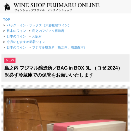
TOP
>
バック・イン・ボックス（大容量箱ワイン）
>
日本のワイン
>
島之内フジマル醸造所
>
日本のワイン
>
大阪府
>
今月のおすすめ新着ワイン
>
日本のワイン
>
フジマル醸造所（島之内、清澄白河）
NEW
島之内 フジマル醸造所／BAG in BOX 3L （ロゼ 2024）
※必ず冷蔵庫での保管をお願いいたします