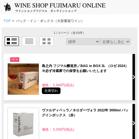
TOP
>
バック・イン・ボックス（大容量箱ワイン）
1 / 1ページ
（全10件）
NEW
島之内 フジマル醸造所／BAG in BOX 3L （ロゼ 2024）
※必ず冷蔵庫での保管をお願いいたします
価格： 5,940円(税込)
在庫切れ
ヴァルディベッラ／ネロダーヴォラ 2022年 3000ml バッ
グインボックス （赤）
価格： 5,200円(税込)