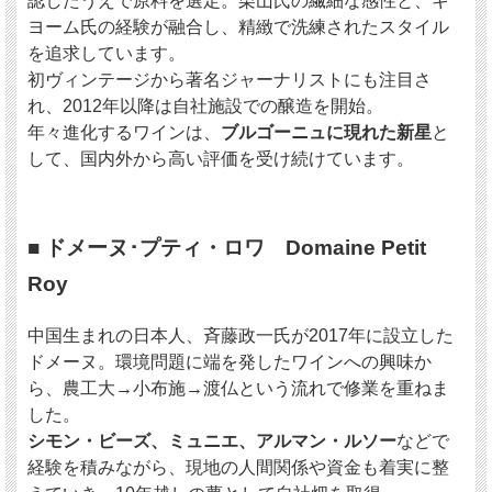
認したうえで原料を選定。栗山氏の繊細な感性と、ギ
ヨーム氏の経験が融合し、精緻で洗練されたスタイル
① Gilles & Catherine Verge / VdF Blanc "L'Écart"（lot0205）
樹齢90年以上の古木から造られる、酸化的熟成が香ばしく漂う1本。
を追求しています。
ナチュラル志向の極みでありながら、口当たりは驚くほどピュア。
初ヴィンテージから著名ジャーナリストにも注目さ
れ、2012年以降は自社施設での醸造を開始。
② Chantrêves / Bourgogne Blanc 2022
シャントレーヴらしい精緻でミネラル感のあるシャルドネ。
年々進化するワインは、
ブルゴーニュに現れた新星
と
自社畑スタート元年の緊張感とピュアさが詰まった新世代の味わい。
して、国内外から高い評価を受け続けています。
③ Petit Roy / Saint Romain Blanc "En Chevrot" 2021
高地の冷涼なテロワールからくるシャープな酸が印象的。
奥行きのある熟成感と構造の強さを感じる逸品。
■ ドメーヌ･プティ・ロワ Domaine Petit
この3本を通して、
熟成 × 新世代 × 南北のテロワール
が一度に味わえます。
Roy
シャルドネの表現力と、ブルゴーニュの“懐の深さ”を改めて体験できるセットで
す。
中国生まれの日本人、斉藤政一氏が2017年に設立した
ドメーヌ。環境問題に端を発したワインへの興味か
各ワインの詳細
ら、農工大→小布施→渡仏という流れで修業を重ねま
① Gilles & Catherine Verge / VdF Blanc "L'Écart"（lot0205）
した。
生産者：ジル・エ・カトリーヌ・ヴェルジェ
産地：フランス ブルゴーニュ マコネ地区
シモン・ビーズ、ミュニエ、アルマン・ルソー
などで
2002年に収穫されたCoteaux des Quartsの畑のシャルドネ。AOPが通らなかった
経験を積みながら、現地の人間関係や資金も着実に整
ため、ワイン名は“L’Écart”に。
舌先にピリっとした刺激を感じるほどの爽やかな酸がワイン全体を支配しており、