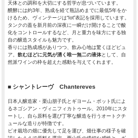
天体との調和を大切にする哲学が息づいています。
通常は収穫した年がヴィンテージ表記として瓶詰めされますが、
彼らのワインはヴィンテージという枠に収まらず、“lot”で表記されています。
醗酵には約3年、熟成を経て瓶詰めまでに最低5年をか
けるため、ヴィンテージは“lot”表記を採用しています。
途方もない長い時間に委ねられた彼らのワインに共通して言えることは、
タンクの蓋を新月前の深夜に一瞬だけ開けることで酸
香りのインパクトに対して、飲み心地が素晴らしく優しいということです。
化をコントロールするなど、月と重力を味方にする独
香りで熟成を感じても、口に含むとどこまでもフレッシュなのです。
自の醸造スタイルも魅力です。
伝統と格式を受け継ぐブルゴーニュにおいて、ナチュラル志向の新しい造り手たち
香りには熟成感がありつつ、飲み心地は驚くほどピュ
は、
ア。
飲むほどに元気が湧く唯一無二の液体
として、自
決して“異端”や“革新”ではなく、“多様性”を表現しています。
つまり、新しい造り手のワインを体験することは、「ブルゴーニュ」という伝統的
然派ワインの枠を超えた感動を与えてくれます。
産地の“その先”が開かれることでもあります。
その一歩として、ジルのワインに手を伸ばしてみてはいかがでしょうか。
■ シャントレーヴ Chantereves
日本人醸造家・栗山朋子氏とギヨーム・ボット氏によ
なぜこの3本？― シャルドネの多様性を知るセレクシ
るネゴシアン・ヴィニフィカトゥール。2010年にスタ
ョン
ートし、自ら原料を選び丁寧な醸造を行うオートクチ
ブルゴーニュ白＝“王道”というイメージは、まだその入口に過ぎません。
ュールな造りが特徴です。
このセットは、
同じシャルドネでありながら、造りの思想・土地の違い・熟成のニ
ビオ栽培の畑に優先して足を運び、畑仕事の様子を確
ュアンス
がくっきりと分かれる3本を揃えました。