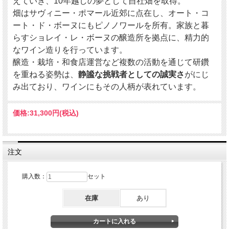
えていき、10年越しの夢として自社畑を取得。
食欲をそそる味わいです。瓶詰は2005年。
畑はサヴィニー・ポマール近郊に点在し、オート・コ
酸化的熟成のニュアンスと、驚くほどピュアな飲み口が共存する1本です。
ート・ド・ボーヌにもピノノワールを所有。家族と暮
② Chantrêves / Bourgogne Blanc 2022
らすショレイ・レ・ボーヌの醸造所を拠点に、精力的
生産者：シャントレーヴ
産地：フランス ブルゴーニュ オート・コート・ド・ボーヌ
なワイン造りを行っています。
2022年は自社畑スタート元年。野生酵母による発酵、樽熟成を経て、ミネラル感
醸造・栽培・和食店運営など複数の活動を通じて研鑽
と果実味のバランスが秀逸な仕上がりに。
軽快ながらふくよかで、若くから楽しめるスタイル。ピュアで洗練された味わいで
を重ねる姿勢は、
静謐な挑戦者としての誠実さ
がにじ
す。
み出ており、ワインにもその人柄が表れています。
③ Petit Roy / Saint Romain Blanc "En Chevrot" 2021
生産者：プティ・ロワ
産地：フランス ブルゴーニュ サン・ロマン村（アン・シュヴロ区画）
価格:
31,300円
(税込)
粘土石灰質の冷涼な高地畑から収穫されたシャルドネを、古樽で発酵・熟成後、ス
テンレスタンクで追熟。
緑がかった金色の外観。黄リンゴやハッサク、カリン、フローラルな香り。
綺麗で上品な酸とじわっと広がるエキス感が、しっかりとしたボディに溶け込みま
す。
注文
購入数：
セット
在庫
あり