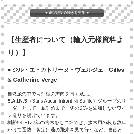
“ブルゴーニュ”・・・。
言わずと知れた世界中が認める伝統と格式のワイン産地です。
▼ 商品説明の続きを見る ▼
厳正な原産地呼称制度のもと、そのワインは「テロワール」と呼ばれる土地の個性
の表現となり、“ブルゴーニュらしさ”の歴史を築いてきました。
しかしながら今、原産地呼称制度の規格に縛られない自由な発想で、
AOCの先にある「ブルゴーニュの“その先の”世界」を醸し出す生産者たちがいま
【生産者について（輸入元様資料よ
す。
り）】
自然派の中でも究極の自然派蔵元、Gilles et Catherine Verge（ジル・エ・カトリー
ヌ・ヴェルジェ）。
自社畑で有機栽培もしくはビオディナミ栽培を行い、醸造において瓶詰めまで一切
SO₂を添加しないグループのリーダーです（その厳しい条件により、メンバーの数
■ ジル・エ・カトリーヌ・ヴェルジェ Gilles
は年々減少しつつある）。
& Catherine Verge
彼が醸すシャルドネは、一見すると既存の枠から外れているように見えますが、
実際にはブルゴーニュという土地の可能性を異なる角度から丁寧に掘り起こしてい
自然派の中でも究極の志向を貫く蔵元。
ます。
S.A.I.N.S
（Sans Aucun Intrant Ni Sulfite）グループのリ
アルコール発酵、マロラクティック発酵にかける時間は約3年。
低温でゆっくりと発酵を進め、そこからさらに2年ほど熟成させるため、収穫から
ーダーとして、瓶詰めまで一切のSO₂を添加しないワイ
瓶詰めまでは最低5年をかけています。
ン造りを続けています。
一切の培養酵母を使用せず、2年も3年も発酵が続けられる——
樹齢94〜132年の古木をもつ畑では、接木用の枝も数年
そのぶどうの持つ生命力と、緻密な温度管理にまず驚かされます。
かけて選抜。剪定は燕の飛来を見て行うなど、自然と