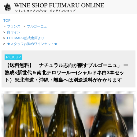
TOP
>
フランス
>
ブルゴーニュ
>
白ワイン
>
FUJIMARU熟成倉庫より
>
★スタッフお勧めワインセット★
PICK UP
【送料無料】「ナチュラル志向が醸すブルゴーニュ」 ー
熟成×新世代＆南北テロワールー(シャルドネ白3本セッ
ト）※北海道・沖縄・離島へは別途送料がかかります