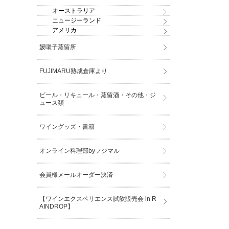
オーストラリア
ニュージーランド
アメリカ
媛囃子蒸留所
FUJIMARU熟成倉庫より
ビール・リキュール・蒸留酒・その他・ジ
ュース類
ワイングッズ・書籍
オンライン料理部byフジマル
会員様メールオーダー決済
【ワインエクスペリエンス試飲販売会 in R
AINDROP】