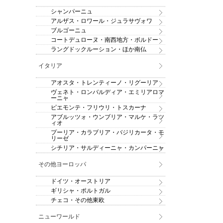
シャンパーニュ
アルザス・ロワール・ジュラサヴォワ
ブルゴーニュ
コートデュローヌ・南西地方・ボルドー
ラングドックルーション・ほか南仏
イタリア
アオスタ・トレンティーノ・リグーリア
ヴェネト・ロンバルディア・エミリアロマ
ーニャ
ピエモンテ・フリウリ・トスカーナ
アブルッツォ・ウンブリア・マルケ・ラツ
ィオ
プーリア・カラブリア・バジリカータ・モ
リーゼ
シチリア・サルディーニャ・カンパーニャ
その他ヨーロッパ
ドイツ・オーストリア
ギリシャ・ポルトガル
チェコ・その他東欧
ニューワールド