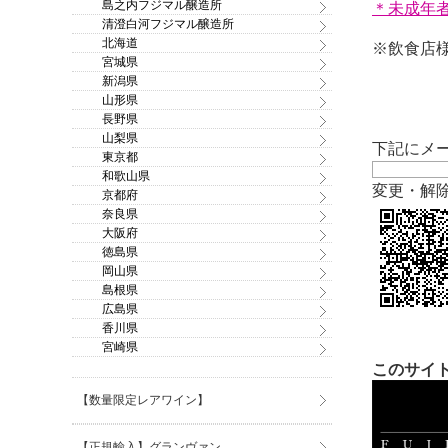
島之内フジマル醸造所
＊未成年
清澄白河フジマル醸造所
北海道
※飲食店様
宮城県
新潟県
山形県
長野県
山梨県
下記にメ
東京都
和歌山県
変更・解
京都府
奈良県
大阪府
徳島県
岡山県
島根県
広島県
香川県
宮崎県
このサイト
【数量限定レアワイン】
【正規輸入】グランヴァン