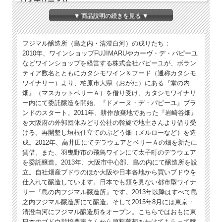
ワイナリーより
▼ 商品説明の続きを見る ▼
●FUJIMARU のデラウェア
私たちはデラウェアがワイン用ブドウとしても優れた品種だと考えています。柏
原の自社畑で丹精込め て育てるデラウェアは房と果粒が小ぶりで、皮が分厚くて
種も多いため、旨味がギュッと詰まっていま す。その魅力は華やかさや派手より
フジマル醸造所（島之内・清澄白河）の成りたち：
も、どちらかと言えば滋味深く体に染み込むような優しい美味しさ にあると思い
ます
2010年、ワインショップFUJIMARUやカーヴ・デ・パピーユ
などワインショップを経営する株式会社パピーユが、ボラン
●雨に苦しんだ 2023 年
新梢がすくすく伸びる 5 月上旬から結実まで、長雨が多かった影響で例年より早
ティア数名とともにカタシモワイン＆フード（通称カタシモ
いタイミングで長期 間、病害の脅威にさらされた 2023 年。病気に強いデラウェ
ワイナリー）より、柏原市大県（おがた）にある『堂の内
アといえど、シーズンを通して防除にはと ても気を使いました。収量こそ落ちて
畑』（マスカットベリーＡ）を借り受け、カタシモワイナリ
しまったものの、品質としては糖と酸のバランスが取れた良いブ ドウが収穫でき
ました
ー内にて委託醸造を開始、『ドメーヌ・デ・パピーユ』ブラ
ンドのスタート。2011年、耕作放棄地であった『岩崎谷畑』
●デラウェアの特徴をマルっと表
収穫のタイミングによってブドウの味わいの特徴は変わるので、私たちはそれを
を大阪府の外郭団体みどり公社の斡旋で地主さんより借り受
大切にしてワインを作 るようにしています。早摘み(青デラ)は酸をたっぷり含ん
ける。再開墾し垣根仕立てのぶどう畑（メルローなど）を造
だキレのあるフレッシュな味わいで、熟して くると酸が和らぎ糖度が上がってき
ます。酸と糖のバランスが良く果実味が一番感じられるタイミング のブドウは白
成。2012年、高井田にてデラウェアとベリーＡの畑を新たに
ワイン用に。完熟に近づくと酸は落ちつく一方で果皮の風味が強く深くなってく
賃借。また、羽曳野市の飛鳥ワインにて太子町のデラウェア
るので、 オレンジワインという形で、デラウェアの美味しさを最大限に引き出す
を委託醸造。2013年、大阪市中心部、島の内にて醸造所を設
ことを目指しているのです。 そして、この大阪 White はそれぞれのタイミングの
良いとこ取りをして、私たちのデラウェアをマル っと 1 本で表現しようというワ
立。自社畑産ブドウのほか大阪や日本各地から買いブドウを
イン。ヴィンテージごとでブレンド比は異なりますが、まさにフジマル のデラウ
仕入れて醸造しています。日本でも類を見ない都市型ワイナ
ェアの体現ともいえる 1 本なので、ぜひ飲んで知っていただきたいキュベです。
リー『島の内フジマル醸造所』です。2013年以降はすべて島
●テクニカルノート●
之内フジマル醸造所にて醸造。そして2015年8月には東京・
の開放タンクで 2 週間の自然発酵。 澱引き時に 20ppm の亜硫酸塩を添加して、
ステンレスタンクで約 11 ヶ月間の熟成。それとは別に、デ ラウェアを除梗破砕
清澄白河にフジマル醸造所をオープン。こちらではおもに東
の後、毎日１～２回ピジャージュしながら樹脂の開放タンクで 15 日間の醸し発
日本のブドウ栽培農家さんから原料葡萄をわけてもらって醸