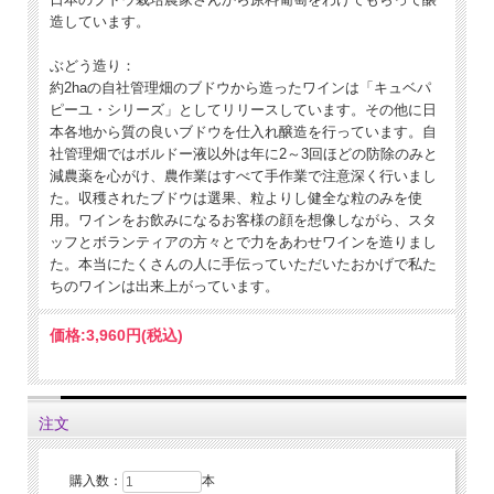
酵。主発酵終了後、メンブレンプレス機で搾汁し 20ppm の亜硫酸塩を添加してク
造しています。
ヴェヴリで 10 ヶ月の 熟成。ボトリング 1 カ月前にステンレスタンクへ澱引きし
静置。 上記 3 種類のデラウェアワインを１：１：１の割合でアッサンブラージュ
して瓶詰め。
ぶどう造り：
約2haの自社管理畑のブドウから造ったワインは「キュベパ
ピーユ・シリーズ」としてリリースしています。その他に日
本各地から質の良いブドウを仕入れ醸造を行っています。自
社管理畑ではボルドー液以外は年に2～3回ほどの防除のみと
減農薬を心がけ、農作業はすべて手作業で注意深く行いまし
た。収穫されたブドウは選果、粒よりし健全な粒のみを使
用。ワインをお飲みになるお客様の顔を想像しながら、スタ
ッフとボランティアの方々とで力をあわせワインを造りまし
た。本当にたくさんの人に手伝っていただいたおかげで私た
ちのワインは出来上がっています。
価格:
3,960円
(税込)
注文
購入数：
本