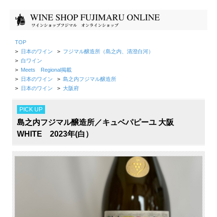
TOP
>
日本のワイン
>
フジマル醸造所（島之内、清澄白河）
>
白ワイン
>
Meets Regional掲載
>
日本のワイン
>
島之内フジマル醸造所
>
日本のワイン
>
大阪府
PICK UP
島之内フジマル醸造所／キュベパピーユ 大阪
WHITE 2023年(白）