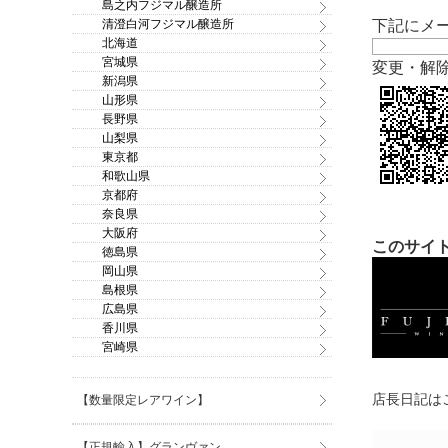
島之内フジマル醸造所
清澄白河フジマル醸造所
下記にメ
北海道
宮城県
変更・解
新潟県
山形県
長野県
山梨県
東京都
和歌山県
京都府
奈良県
大阪府
このサイト
徳島県
岡山県
島根県
広島県
香川県
宮崎県
店長日記はこ
【数量限定レアワイン】
【正規輸入】グランヴァン