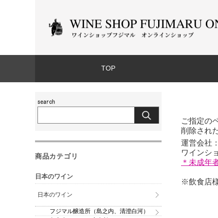
TOP
ご指定の
削除され
運営会社：
ワインショッ
商品カテゴリ
＊未成年
日本のワイン
※飲食店様
日本のワイン
フジマル醸造所（島之内、清澄白河）