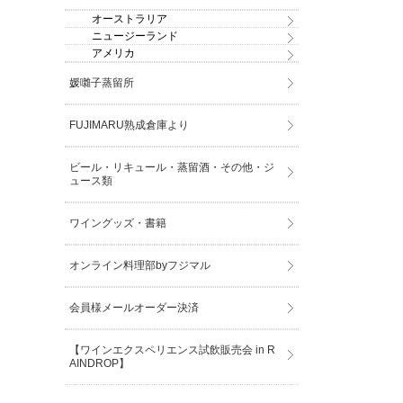
オーストラリア
ニュージーランド
アメリカ
媛囃子蒸留所
FUJIMARU熟成倉庫より
ビール・リキュール・蒸留酒・その他・ジ
ュース類
ワイングッズ・書籍
オンライン料理部byフジマル
会員様メールオーダー決済
【ワインエクスペリエンス試飲販売会 in R
AINDROP】