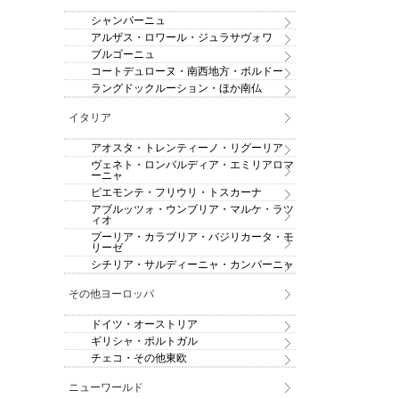
シャンパーニュ
アルザス・ロワール・ジュラサヴォワ
ブルゴーニュ
コートデュローヌ・南西地方・ボルドー
ラングドックルーション・ほか南仏
イタリア
アオスタ・トレンティーノ・リグーリア
ヴェネト・ロンバルディア・エミリアロマ
ーニャ
ピエモンテ・フリウリ・トスカーナ
アブルッツォ・ウンブリア・マルケ・ラツ
ィオ
プーリア・カラブリア・バジリカータ・モ
リーゼ
シチリア・サルディーニャ・カンパーニャ
その他ヨーロッパ
ドイツ・オーストリア
ギリシャ・ポルトガル
チェコ・その他東欧
ニューワールド