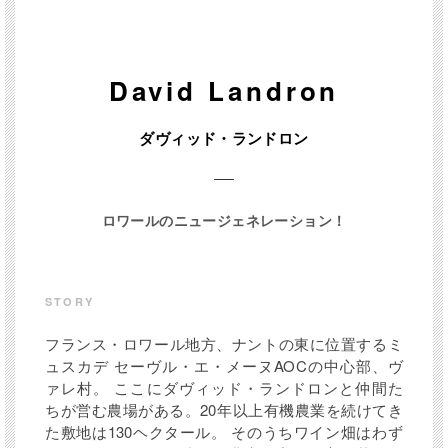
スプラット 光を浴びた泳ぐ 小魚のラベル
David Landron
​ 2017年から自身のワイン造りをスタート。まだ若手で
すが味の引き出し方が魅力的な ワイン造りをしてい
ダヴィッド・ランドロン
る。
フレッシュな果実や花々のアロマ、まろやかな口当た
り、清涼感の ある酸味やミネラル感、伸びやかな余
ロワールのニュージェネレーション！
韻。
STORY
フランス・ロワール地方、ナントの東に位置するミ
容量 / タイプ
750ml / 白
ュスカデ セーヴル・エ・メーヌAOCの中心部、ヴ
ァレ村。 ここにダヴィッド・ランドロンと仲間た
産地国 / 地方
フランス / ロワール
ちが営む農場がある。20年以上有機農業を続けてき
た敷地は130ヘクタール。 そのうちワイン畑はわず