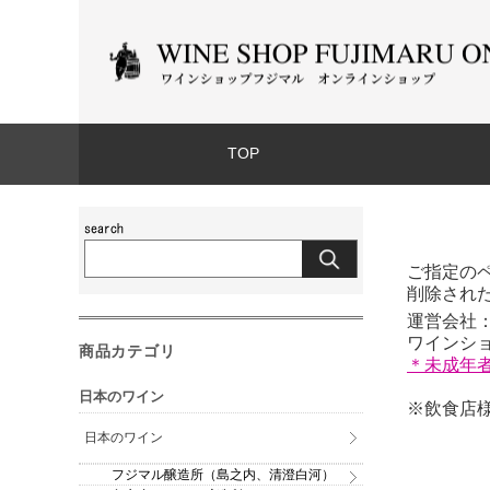
TOP
ご指定の
削除され
運営会社：
ワインショッ
商品カテゴリ
＊未成年
日本のワイン
※飲食店様
日本のワイン
フジマル醸造所（島之内、清澄白河）