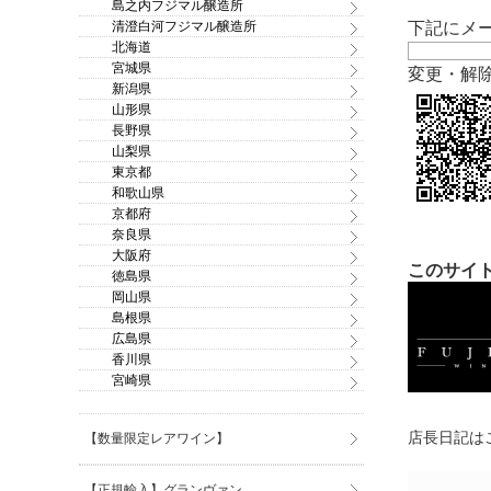
島之内フジマル醸造所
清澄白河フジマル醸造所
下記にメ
北海道
宮城県
変更・解
新潟県
山形県
長野県
山梨県
東京都
和歌山県
京都府
奈良県
大阪府
このサイト
徳島県
岡山県
島根県
広島県
香川県
宮崎県
店長日記はこ
【数量限定レアワイン】
【正規輸入】グランヴァン