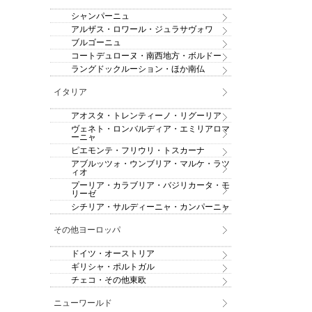
シャンパーニュ
アルザス・ロワール・ジュラサヴォワ
ブルゴーニュ
コートデュローヌ・南西地方・ボルドー
ラングドックルーション・ほか南仏
イタリア
アオスタ・トレンティーノ・リグーリア
ヴェネト・ロンバルディア・エミリアロマ
ーニャ
ピエモンテ・フリウリ・トスカーナ
アブルッツォ・ウンブリア・マルケ・ラツ
ィオ
プーリア・カラブリア・バジリカータ・モ
リーゼ
シチリア・サルディーニャ・カンパーニャ
その他ヨーロッパ
ドイツ・オーストリア
ギリシャ・ポルトガル
チェコ・その他東欧
ニューワールド