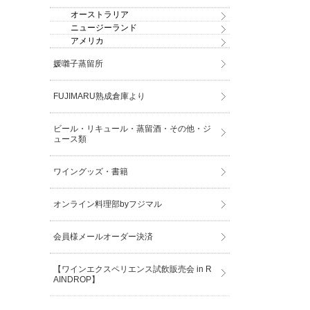
オーストラリア
ニュージーランド
アメリカ
媛囃子蒸留所
FUJIMARU熟成倉庫より
ビール・リキュール・蒸留酒・その他・ジ
ュース類
ワイングッズ・書籍
オンライン料理部byフジマル
会員様メールオーダー決済
【ワインエクスペリエンス試飲販売会 in R
AINDROP】