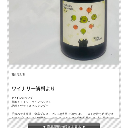
商品説明
ワイナリー資料より
●ワインについて
産地：ドイツ、ラインヘッセン
品種：ヴァイスブルグンダー
手摘みで収穫後、全房プレス。プレスは3回に分けられ、モストが最も透 明なキ
ュヴェプレスのみを使用する。ステンレスタンクで自然発酵さ せ、8ヶ月後にテ
ィラージュ。甜菜糖22mg/L、ゼクト酵母を添加し、18 ヶ月瓶内熟成。 ドサージ
ュ：2g
▼ 商品説明の続きを見る ▼