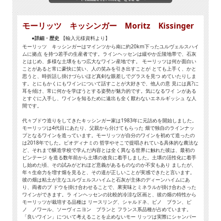
モーリッツ キッシンガー Moritz Kissinger
●詳細・歴史
【輸入元様資料より】
モーリッツ キッシンガーはマインツから南に約20km下ったユルヴェルスハイ
ムに拠点 を持つ若手の生産者です。ラインヘッセンは緩やか丘陵地帯で、石灰
とはじめ、多様な土壌をもつ広大なワイン産地です。 モーリッツは何か面白い
ことがあると常に豪快に笑い、人の笑みを引き出すことが とても上手く、かと
思うと、時折話し掛けづらいほど真剣な眼差しでグラスを見つ めていたりしま
す。とにもかくにもワインについて話すことが大好きで、他人の意 見には真?に
耳を傾け、常に何かを学ぼうとする姿勢が魅力的です。気になるワイ ンがある
とすぐに入手し、ワインを知るために遠出も全く厭わないエネルギッシュ な人
間です。
代々ブドウ造りをしてきたキッシンガー家は1983年に元詰めを開始しました。
モーリッツは4代目にあたり、父親から分けてもらった 畑で独自のラインナッ
プとなるワインを造っています。モーリッツが自分のワインを初めて造ったの
は2018年でした。ビオディナミの 哲学やそこで提唱されている具体的な農法な
ど、それまで醸造学校で学んだ内容とは全く異なる世界に触れた彼は、最初の
ビンテージ を造る数年前から土壌の改良に着手しました。土壌の活性化に着手
し始めた頃、その試みがどれほど意義があるものなのか不安もあり ましたが、
年々生命力を増す畑を見ると、その道が正しいことが実感できたと言います。
彼の畑は粘土が主なユルヴェルスハイムと石灰が主体のディーンハイムにあ
り、両者のブ ドウを掛け合わせることで、果実味とミネラルが掛け合わさった
ワインができます。ラ インヘッセンの比較的冷涼な区画と、彼の畑の特性から
モーリッツが栽培する品種は リースリング、シャルドネ、ピノ ブラン、ピ
ノ ノワール、ソーヴィニヨン ブランと フランス系品種が占めています。
「良いワイン」について考えることを止めないモー リッツは実際にシャンパー