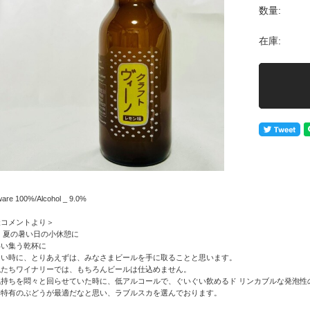
数量:
在庫:
ware 100%/Alcohol _ 9.0%
様コメントより＞
 夏の暑い日の小休憩に
わい集う乾杯に
たい時に、とりあえずは、みなさまビールを手に取ることと思います。
私たちワイナリーでは、もちろんビールは仕込めません。
気持ちを悶々と回らせていた時に、低アルコールで、ぐいぐい飲めるド リンカブルな発泡性
本特有のぶどうが最適だなと思い、ラブルスカを選んでおります。