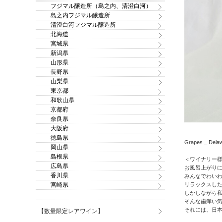
フジマル醸造所（島之内、清澄白河）
島之内フジマル醸造所
清澄白河フジマル醸造所
北海道
宮城県
新潟県
山形県
長野県
山梨県
東京都
和歌山県
京都府
奈良県
大阪府
徳島県
Grapes _ Dela
岡山県
島根県
＜ワイナリー
広島県
お風呂上がりに
香川県
みんなでわい
宮崎県
リラックスし
しかしながら
そんな歯痒い
それには、日
【数量限定レアワイン】