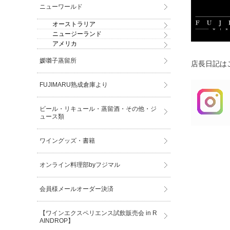
ニューワールド
オーストラリア
ニュージーランド
アメリカ
媛囃子蒸留所
店長日記はこ
FUJIMARU熟成倉庫より
ビール・リキュール・蒸留酒・その他・ジ
ュース類
ワイングッズ・書籍
オンライン料理部byフジマル
会員様メールオーダー決済
【ワインエクスペリエンス試飲販売会 in R
AINDROP】