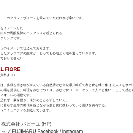
で、このクラフトヴィーノを飲んでいただければ幸いです。
ネをイメージした、
ト由来の乳酸発酵のニュアンスが感じられる
ークリングです。
シュのイメージで仕込んでおります。
みしたデラウエアの酸味が、とっても心地よく喉を通っていきます。
ておりません!
 AL FIORE
様資料より）
レは、多様な生き物がすんでいる自然豊かな宮城県川崎町で農と食を軸に集 まる人々をサポ
びの場を提供し、料理をみなでつくり、みなで食べ、マーケットで人々と集い、 ここで感じ
フィオーレの活動です。
を恐れず、夢を描き、未知のことを耕していく。
球に暮らす生命の循環を感じながら農と食に携わっていく喜びを共有する。
集うコミュニティを創造しています。
株式会社 パピーユ (
HP
)
プ FUJIMARU
Facebook
/
Instagram