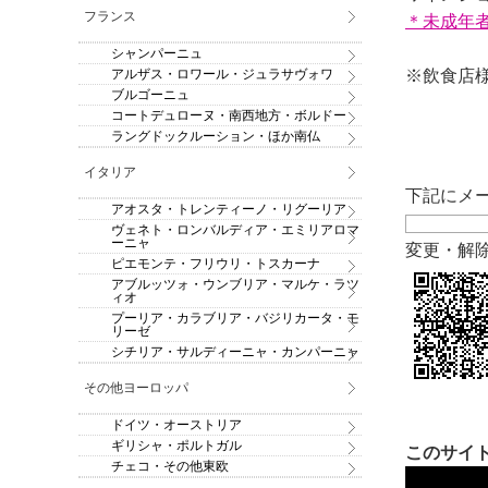
フランス
＊未成年
シャンパーニュ
アルザス・ロワール・ジュラサヴォワ
※飲食店様
ブルゴーニュ
コートデュローヌ・南西地方・ボルドー
ラングドックルーション・ほか南仏
イタリア
下記にメ
アオスタ・トレンティーノ・リグーリア
ヴェネト・ロンバルディア・エミリアロマ
ーニャ
変更・解
ピエモンテ・フリウリ・トスカーナ
アブルッツォ・ウンブリア・マルケ・ラツ
ィオ
プーリア・カラブリア・バジリカータ・モ
リーゼ
シチリア・サルディーニャ・カンパーニャ
その他ヨーロッパ
ドイツ・オーストリア
ギリシャ・ポルトガル
このサイト
チェコ・その他東欧