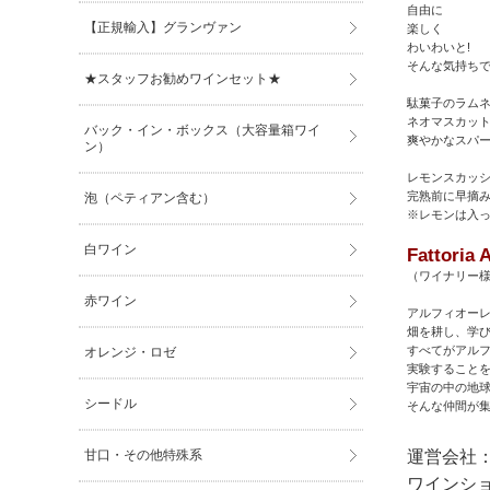
自由に
【正規輸入】グランヴァン
楽しく
わいわいと!
そんな気持ち
★スタッフお勧めワインセット★
駄菓子のラム
ネオマスカッ
バック・イン・ボックス（大容量箱ワイ
爽やかなスパ
ン）
レモンスカッ
完熟前に早摘
泡（ペティアン含む）
※レモンは入っ
白ワイン
Fattoria
（ワイナリー
赤ワイン
アルフィオー
畑を耕し、学
すべてがアル
オレンジ・ロゼ
実験すること
宇宙の中の地
シードル
そんな仲間が
甘口・その他特殊系
運営会社：
ワインショッ