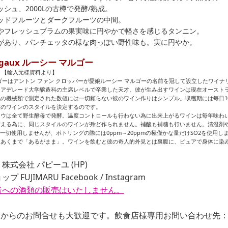
シュ、2000Lの古樽で発酵/熟成。
ッドフルーツとダークフルーツの中間。
やフレッシュプラムの果実味に円やかで軽さを感じるタンニン。
があり、パンチェッタの様な肉っぽい野性味も。実に円やか。
argaux ルーシー マルゴー
【輸入元様資料より】
ゴーはアントン ファン クロッパーが愛娘ルーシー マルゴーの名前を冠して設立したワイナ
てアデレード大学醸造科の主席レベルで卒業した天才。彼が生み出すワインは現在オースト
の機械類で測定された数値には一切頼らない彼のワイン作りはシンプル。収穫期には毎日1
彼のワインのスタイルを決定するのです。
ドウは全て野生酵母で発酵。温度コントロールも行わない為に出来上がるワインは毎年味わ
変える為に、同じスタイルのワインが殆ど作られません。補酸も補糖も行いません。清澄剤
も一切使用しませんが、ボトリングの際には0ppm～20ppmの極僅かな量だけSO2を使用し
はあくまで「あるがまま」。ワインを飲むと彼の奇人的外見とは裏腹に、ピュアで身体に染
株式会社 パピーユ (
HP
)
プ FUJIMARU
Facebook
/
Instagram
者への酒類の販売はいたしません。
からのお問合せも大歓迎です。飲食店様専用お問い合わせ先：06-6