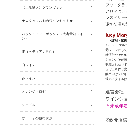
フットクラッ
【正規輸入】グランヴァン
アロマはレ
ラズベリー
★スタッフお勧めワインセット★
微かな還元
バック・イン・ボックス（大容量箱ワイ
lucy M
ン）
●詳細・歴史
ルーシー マル
元シェフにし
泡（ペティアン含む）
糖度計やその他
ションこそが
収穫されたブ
白ワイン
ュヴェを作り
醸造中はSO2
赤ワイン
彼のスタイル
運営会社：
オレンジ・ロゼ
ワインショッ
シードル
＊未成年
甘口・その他特殊系
※飲食店様