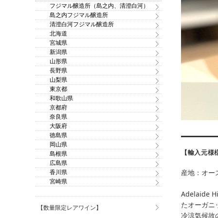
フジマル醸造所（島之内、清澄白河）
島之内フジマル醸造所
清澄白河フジマル醸造所
北海道
宮城県
新潟県
山形県
長野県
山梨県
東京都
和歌山県
京都府
奈良県
大阪府
徳島県
岡山県
【輸入元様
島根県
広島県
香川県
産地：オー
宮崎県
Adelaid
たオーガニック
【数量限定レアワイン】
冷涼気候故の