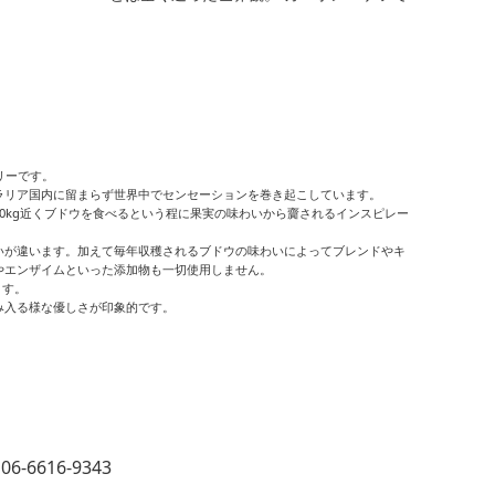
リーです。
ラリア国内に留まらず世界中でセンセーションを巻き起こしています。
0kg近くブドウを食べるという程に果実の味わいから齎されるインスピレー
いが違います。加えて毎年収穫されるブドウの味わいによってブレンドやキ
やエンザイムといった添加物も一切使用しません。
ます。
み入る様な優しさが印象的です。
616-9343