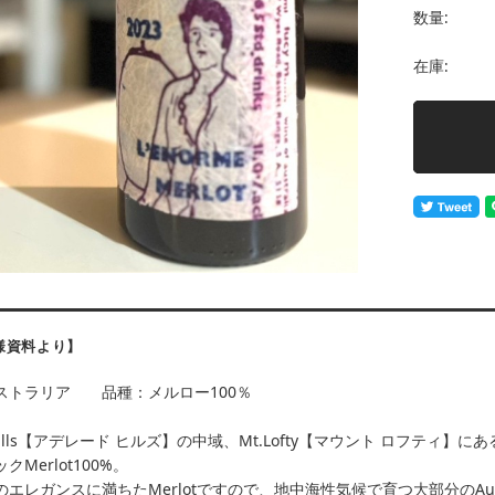
数量:
在庫:
様資料より】
ストラリア 品種：メルロー100％
e Hills【アデレード ヒルズ】の中域、Mt.Lofty【マウント ロフティ】に
Merlot100%。
エレガンスに満ちたMerlotですので、地中海性気候で育つ大部分のAustr