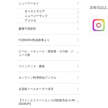
ニューワールド
店長日記はこ
オーストラリア
ニュージーランド
アメリカ
媛囃子蒸留所
FUJIMARU熟成倉庫より
ビール・リキュール・蒸留酒・その他・ジ
ュース類
ワイングッズ・書籍
オンライン料理部byフジマル
会員様メールオーダー決済
【ワインエクスペリエンス試飲販売会 in RA
INDROP】