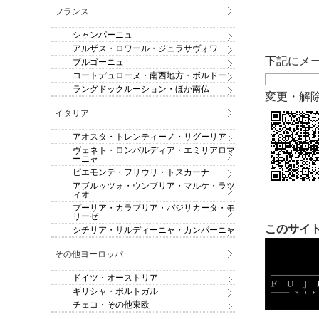
フランス
シャンパーニュ
アルザス・ロワール・ジュラサヴォワ
下記にメ
ブルゴーニュ
コートデュローヌ・南西地方・ボルドー
ラングドックルーション・ほか南仏
変更・解
イタリア
アオスタ・トレンティーノ・リグーリア
ヴェネト・ロンバルディア・エミリアロマ
ーニャ
ピエモンテ・フリウリ・トスカーナ
アブルッツォ・ウンブリア・マルケ・ラツ
ィオ
プーリア・カラブリア・バジリカータ・モ
リーゼ
このサイト
シチリア・サルディーニャ・カンパーニャ
その他ヨーロッパ
ドイツ・オーストリア
ギリシャ・ポルトガル
チェコ・その他東欧