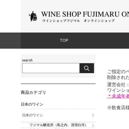
TOP
ご指定の
削除され
運営会社：
ワインショッ
商品カテゴリ
＊未成年
日本のワイン
※飲食店様
日本のワイン
フジマル醸造所（島之内、清澄白河）