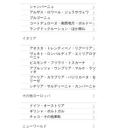
シャンパーニュ
アルザス・ロワール・ジュラサヴォワ
ブルゴーニュ
コートデュローヌ・南西地方・ボルドー
ラングドックルーション・ほか南仏
イタリア
アオスタ・トレンティーノ・リグーリア
ヴェネト・ロンバルディア・エミリアロマ
ーニャ
ピエモンテ・フリウリ・トスカーナ
アブルッツォ・ウンブリア・マルケ・ラツ
ィオ
プーリア・カラブリア・バジリカータ・モ
リーゼ
シチリア・サルディーニャ・カンパーニャ
その他ヨーロッパ
ドイツ・オーストリア
ギリシャ・ポルトガル
チェコ・その他東欧
ニューワールド