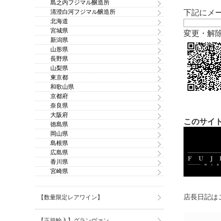
島之内フジマル醸造所
清澄白河フジマル醸造所
下記にメ
北海道
宮城県
変更・解
新潟県
山形県
長野県
山梨県
東京都
和歌山県
京都府
奈良県
大阪府
このサイト
徳島県
岡山県
島根県
広島県
香川県
宮崎県
店長日記はこ
【数量限定レアワイン】
【正規輸入】グランヴァン