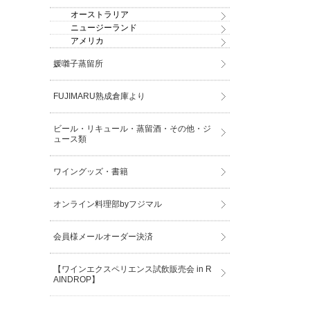
オーストラリア
ニュージーランド
アメリカ
媛囃子蒸留所
FUJIMARU熟成倉庫より
ビール・リキュール・蒸留酒・その他・ジ
ュース類
ワイングッズ・書籍
オンライン料理部byフジマル
会員様メールオーダー決済
【ワインエクスペリエンス試飲販売会 in R
AINDROP】