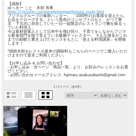
【講師】
ゆっきー こと 木邨 有希
https://r-tsushin.com/people/pioneer/kimura_yuuki.html
フジマルグループの食材ハンター。 「1000件のお客様を迎えたら、
お店をクローズする」という異色のコンセプトのもと、かつて東
京・下北沢に存在していた一日一組限定のレストランで腕を振るっ
ていた料理人。
今は食材探索人として日本中を飛び回り、子育てをしながらフジマ
ル飲食部門を陰で支えている敏腕ディレクター。 そんな彼女がこれ
までの経験と磨き上げたセンスをもとに「使える料理講座」を開催
します！
*講師木邨セレクトの基本の調味料もこちらのページでご購入いただ
けますので是非ご利用ください。
【お申し込み & お問い合わせ】
- お申し込み : 当ページ「商品一覧」より、お好みのレッスンをお選
びください。
- お問い合わせメールアドレス: fujimaru.asakusabashi@gmail.com
1 / 1ページ
（全1件）