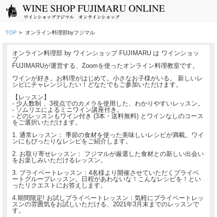
TOP
>
オンライン料理部byフジマル
オンライン料理部 by ワインショップ FUJIMARU は ワインショッ
プ
FUJIMARUが運営する、Zoomを使ったオンライン料理教室です。
ワインが好き。お料理がはじめて。小さなお子様がいる。 新しいレ
シピにチャレンジしたい！どなたでもご参加いただけます。
【レッスン】
- 少人数制 、3視点でのカメラを使用した、わかりやすいレッスン。
- ソムリエによるミニワイン講座付き。
- どのレッスンもワイン付き (3本・送料無料) とワインなしのコース
をご選択いただけます。
1. 通常レッスン： 季節の食材を使った美味しいレシピが満載。ワイ
ンにもぴったりなレシピをご紹介します。
2. お取り寄せレッスン： フジマルが厳選した食材との新しい出会い
をお楽しみいただけるレッスン。
3. プライベートレッスン：4名様より開催させていただくプライベ
ートグループレッスン。日程があわないな！こんなレシピを！とい
ったリクエストにお答えします。
4.期間限定! お試しプライベートレッスン：気軽にプライベートレッ
スンの雰囲気をお試しいただける、2021年3月末までのレッスンで
す。