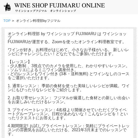
TOP
>
オンライン料理部byフジマル
オンライン料理部 by ワインショップ FUJIMARU は ワインショッ
プ
FUJIMARUが運営する、Zoomを使ったオンライン料理教室です。
ワインが好き。お料理がはじめて。小さなお子様がいる。 新しいレ
シピにチャレンジしたい！どなたでもご参加いただけます。
【レッスン】
- 少人数制 、3視点でのカメラを使用した、わかりやすいレッスン。
- ソムリエによるミニワイン講座付き。
- どのレッスンもワイン付き (3本・送料無料) とワインなしのコース
をご選択いただけます。
1. 通常レッスン： 季節の食材を使った美味しいレシピが満載。ワイ
ンにもぴったりなレシピをご紹介します。
2. お取り寄せレッスン： フジマルが厳選した食材との新しい出会い
をお楽しみいただけるレッスン。
3. プライベートレッスン：4名様より開催させていただくプライベ
ートグループレッスン。日程があわないな！こんなレシピを！とい
ったリクエストにお答えします。
4.期間限定! お試しプライベートレッスン：気軽にプライベートレッ
スンの雰囲気をお試しいただける、2021年3月末までのレッスンで
す。