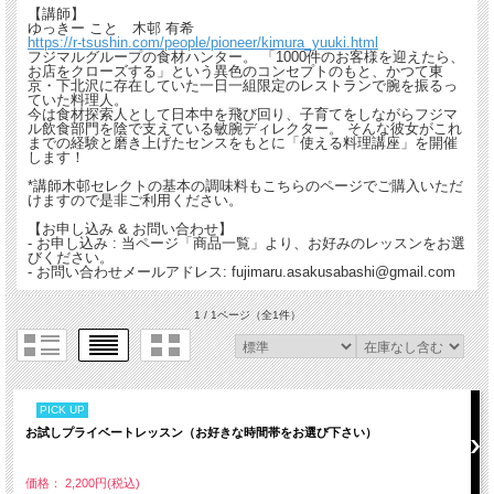
【講師】
ゆっきー こと 木邨 有希
https://r-tsushin.com/people/pioneer/kimura_yuuki.html
フジマルグループの食材ハンター。 「1000件のお客様を迎えたら、
お店をクローズする」という異色のコンセプトのもと、かつて東
京・下北沢に存在していた一日一組限定のレストランで腕を振るっ
ていた料理人。
今は食材探索人として日本中を飛び回り、子育てをしながらフジマ
ル飲食部門を陰で支えている敏腕ディレクター。 そんな彼女がこれ
までの経験と磨き上げたセンスをもとに「使える料理講座」を開催
します！
*講師木邨セレクトの基本の調味料もこちらのページでご購入いただ
けますので是非ご利用ください。
【お申し込み & お問い合わせ】
- お申し込み : 当ページ「商品一覧」より、お好みのレッスンをお選
びください。
- お問い合わせメールアドレス: fujimaru.asakusabashi@gmail.com
1 / 1ページ
（全1件）
PICK UP
お試しプライベートレッスン（お好きな時間帯をお選び下さい）
価格： 2,200円(税込)