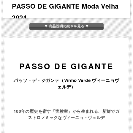
PASSO DE GIGANTE Moda Velha
2024
▼ 商品説明の続きを見る ▼
パッソデジガンチ ／ モーダ ヴェーリャ
2024年
PASSO DE GIGANTE
【大西洋の冷涼な風 × 水はけが良すぎる花崗岩土壌】
パッソ・デ・ジガンテ（Vinho Verde ヴィーニョヴ
大西洋からの冷たい海風がカヴァド川の谷を伝って畑に
ェルデ）
届くことで、ブドウに豊かなみずみずしさと綺麗な酸を
残します。栄養の少ない過酷な花崗岩に深く根を張るこ
とで生まれる、心地よい塩気を感じる緊張感（ミネラル
100年の歴史を宿す「実験室」から生まれる、新鮮でガ
感）が魅力です。くっきりとした泡立ちを楽しむため
ストロノミックなヴィーニョ・ヴェルデ
に、その日の飲み切りを推奨します。グレープフルーツ
のようなフレッシュさと土着品種ロウレイロならではの