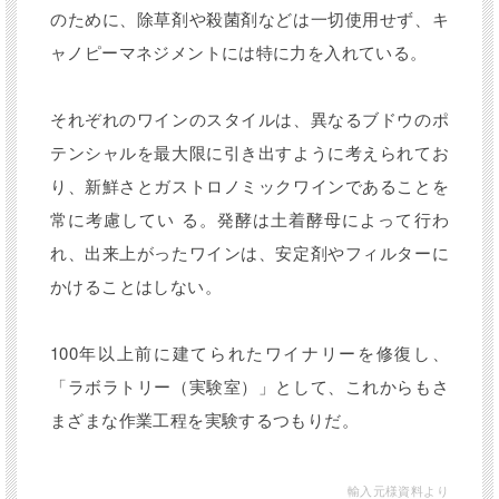
のために、除草剤や殺菌剤などは⼀切使⽤せず、キ
モンテ•カステロに位置する南向き、標高
ャノピーマネジメントには特に⼒を⼊れている。
150mのやや痩せた水はけの良い花崗岩土
壌。
手摘み収穫、除梗後、破砕、圧搾、24時
それぞれのワインのスタイルは、異なるブドウのポ
間の静置清澄。
テンシャルを最⼤限に引き出すように考えられてお
製造過程では、ロットの10%は、フレンチ
オーク樽で約3ヶ月間の発酵、熟成。90%
り、新鮮さとガストロノミックワインであることを
はタンク内で発酵を完了させる。一方で、
常に考慮してい る。発酵は⼟着酵⺟によって⾏わ
収穫時に取り分けたモスト（果汁）を冷凍
れ、出来上がったワインは、安定剤やフィルターに
保存し、瓶詰めの際にそのモストを加える
輸入元様コメント
ことで、瓶内で二次発酵が起こり、ワイン
かけることはしない。
にさらなる骨格と、ヴィーニョ・ヴェルデ
特有の自然な発泡感を与える。最終発酵は
100年以上前に建てられたワイナリーを修復し、
瓶内で4ヶ月。亜硫酸塩無添加。
濃厚なアロマと果実味が口中に広がり、デ
「ラボラトリー（実験室）」として、これからもさ
リケートでミネラリー。淡い麦わら色。フ
まざまな作業⼯程を実験するつもりだ。
レッシュな青リンゴと柑橘類のアロマに花
のニュアンス。クリスピーでフレッシュな
口当たりで、酵母の浮遊によるクリーミー
輸入元様資料より