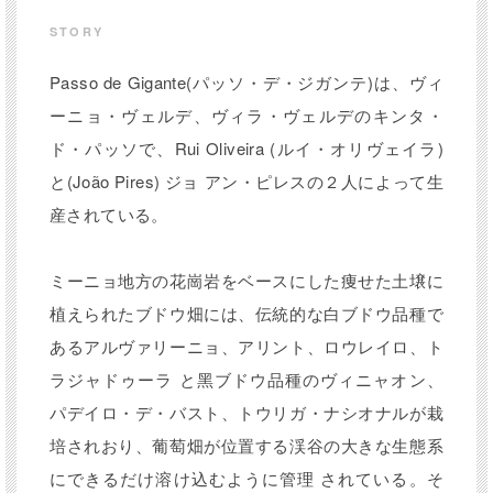
爽やかなアロマと共にお楽しみください。
STORY
Passo de Gigante(パッソ・デ・ジガンテ)は、ヴィ
ーニョ・ヴェルデ、ヴィラ・ヴェルデのキンタ・
こちらのワインが入った送料無料のお得なセット
ド・パッソで、Rui Oliveira (ルイ・オリヴェイラ)
もあります！
と(João Pires) ジョ アン・ピレスの２⼈によって⽣
【送料無料】FUJIMARUスガヤのおうちで楽しむ
「梅雨の養生」6本セット
産されている。
ミーニョ地⽅の花崗岩をベースにした痩せた⼟壌に
植えられたブドウ畑には、伝統的な⽩ブドウ品種で
750ml / スパークリング(Method
容量 / タイプ
Ancestral)（度数：12%）
あるアルヴァリーニョ、アリント、ロウレイロ、ト
ラジャドゥーラ と⿊ブドウ品種のヴィニャオン、
生産地域
ヴィーニョ・ヴェルデ
パデイロ・デ・バスト、トウリガ・ナシオナルが栽
培されおり、葡萄畑が位置する渓⾕の⼤きな⽣態系
品種
ロウレイロ100％
にできるだけ溶け込むように管理 されている。そ