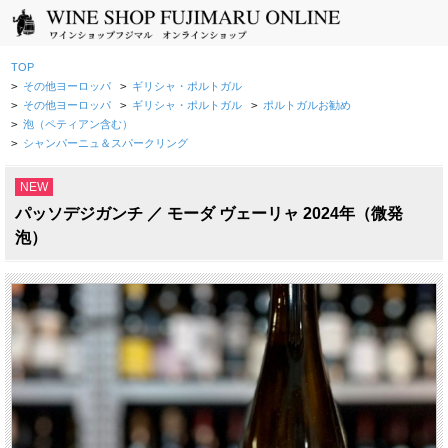
TOP
>
その他ヨーロッパ
>
ギリシャ・ポルトガル
>
その他ヨーロッパ
>
ギリシャ・ポルトガル
>
ポルトガルお勧め
>
泡（ペティアン含む）
>
シャンパーニュ＆スパークリング
NEW
パッソデジガンチ ／ モーダ ヴェーリャ 2024年（微発
泡）