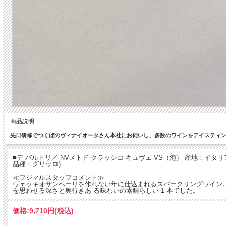
商品説明
先日研修でつくばのヴィナイオータさん本社にお伺いし、多数のワインをテイスティン
■デ バルトリ／ NVメトド クラッシコ キュヴェ VS（泡） 産地：イタ
品種：グリッロ)
≪フジマルスタッフコメント≫
ヴェッキオサンペーリを作れない年に仕込まれるスパークリングワイン
を思わせる深さと奥行きあ る味わいの素晴らしい 1 本でした。
価格:
9,710円
(税込)