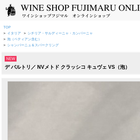
TOP
>
イタリア
>
シチリア・サルディーニャ・カンパーニャ
>
泡（ペティアン含む）
>
シャンパーニュ＆スパークリング
NEW
デ バルトリ／ NVメトド クラッシコ キュヴェ VS（泡）