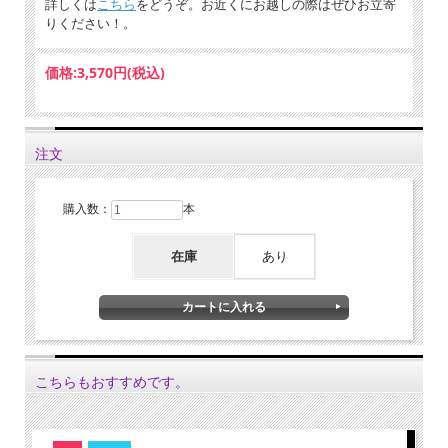
詳しくは
こちら
をどうぞ。お近くにお越しの際はぜひお立寄
※無濾過無清澄のため澱が生じることがありますが、品質に問題はありま
りください！。
せん。15度以下での保管をお願いいたします。
価格:
3,570円
(税込)
注文
購入数：
本
在庫
あり
こちらもおすすめです。