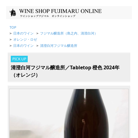
TOP
日本のワイン
フジマル醸造所（島之内、清澄白河）
>
>
オレンジ・ロゼ
>
日本のワイン
清澄白河フジマル醸造所
>
>
PICK UP
清澄白河フジマル醸造所／Tabletop 橙色 2024年
（オレンジ）