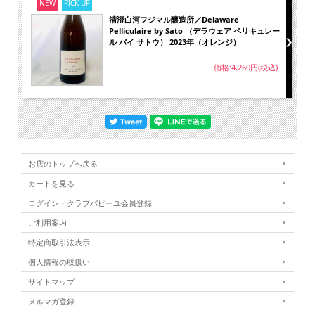
NEW
PICK UP
清澄白河フジマル醸造所／Delaware
Pelliculaire by Sato （デラウェア ペリキュレー
ル バイ サトウ） 2023年（オレンジ）
価格:4,260円(税込)
お店のトップへ戻る
カートを見る
ログイン・クラブパピーユ会員登録
ご利用案内
特定商取引法表示
個人情報の取扱い
サイトマップ
メルマガ登録