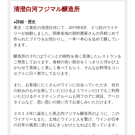
近年の温暖化によりぶどうの味わいも少しずつ変化していますが、この橙
清澄白河フジマル醸造所
色を造る上でそれを強く感じるのはやはり果皮からの抽 出の違いです。酸
を残して収穫するので、果実の色づきや果皮の厚みも控えめなため、そこ
から出来上がるワインはオレンジの色 味が淡く、醸し由来の味わいもライ
●詳細・歴史
トな仕上がりになります。この橙色のキュヴェをワイナリー設立当初から
造り続けていますが、 何年か前までは蛍光オレンジのような色だった年も
東京・江東区の清澄白河にて、2015年8月、２つ目のワイナ
あり、この数年での気候とぶどうの変化に驚いています。
リーが始動しました。関東各地の契約農家さんの丹精こめて
造りの面では香りの部分で必要な要素はマセラシオンカルボニックの醸造
作られたブドウをお預かりし、一本一本心を込めて醸してい
方法で引き出しつつ、別仕込みの醸し発酵で味わいの骨 格を作っていま
きます。
す。
今回はＭＣ１：醸し３の比率でブレンドし、全体的にライトな味わいのバ
醸造所の２Fにはワインとの相性を強く意識したレストランを
ランスを取っています。
杏仁、和ミカンの皮、ジャスミン、クチナシ、今までのヴィンテージに比
ご用意しております。食材の良い部分をくっきりと浮かび上
べてお花のニュアンスが特徴的に出ているように感じま す。味わいは和柑
がらせて美味しく美しく食べてもらう、そんなお料理をコン
橘の皮のようなほろ苦さがありつつも、さわやかな酸のアフターが24年の
セプトに日々努力しております。
キャラクターです。
お料理との相性の幅広さは健在ですので色々な場面で重宝していただける
また、お客様にたくさんのワインに出会っていただき、自分
1本に今年も仕上がりました！ ！
の好みのものを探していただけるようワインだけでもご利用
生産本数：1129本
いただけるテイスティングルームも同フロアに併設。アペロ
内容量：750ml
タイムなど、思い思いの使い方でお楽しみいただけます。
アルコール度数：12％
原料：山形県おきたま地区のデラウェア
２０１３年に誕生した島之内フジマル醸造所のように、この
醸造：：除梗破砕後17日間醸し発酵しプレス。こちらとは別にマセラシオ
ンカルボニックの方法で24日間かけて別で仕込 んだオレンジをそれぞれの
ワイナリーもまた、土地とワインと人を繋げ、ワインが日本
ステンレスタンクで8か月間熟成。熟成後半に亜硫酸を20ppm、ボトリン
の日常の風景に溶け込むきっかけとなればと思っています。
グ前の澱引きブレンド の際追加で20ppm添加。