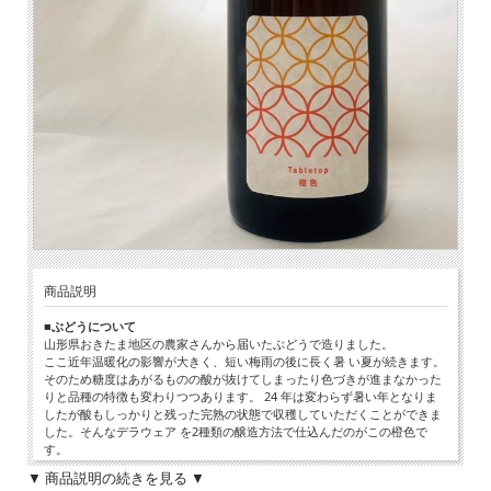
商品説明
■ぶどうについて
山形県おきたま地区の農家さんから届いたぶどうで造りました。
ここ近年温暖化の影響が大きく、短い梅雨の後に長く暑 い夏が続きます。
そのため糖度はあがるものの酸が抜けてしまったり色づきが進まなかった
りと品種の特徴も変わりつつあります。 24 年は変わらず暑い年となりま
したが酸もしっかりと残った完熟の状態で収穫していただくことができま
した。そんなデラウェア を2種類の醸造方法で仕込んだのがこの橙色で
す。
▼ 商品説明の続きを見る ▼
■ワインについて