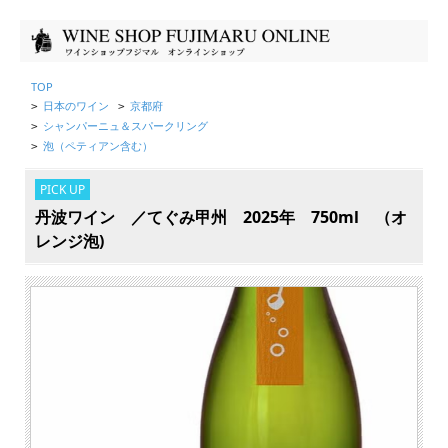
TOP
日本のワイン
京都府
>
>
シャンパーニュ＆スパークリング
>
泡（ペティアン含む）
>
PICK UP
丹波ワイン ／てぐみ甲州 2025年 750ml （オ
レンジ泡)