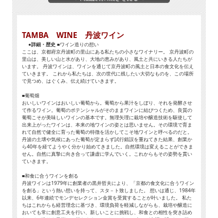
を継続させることで、酵母が生み出した炭酸ガスがワインに溶け込んだ発泡ワイ
ンです。瓶内二次発酵ワインのようにデゴルジュマン（澱引き）をしていない無
濾過のため、ぶどう由来の澱が残り、そのにごりが独特の風味を醸し出します。
《ティスティングコメント》 色：やや濃いグリーンがかった黄色。無濾過のため
TAMBA WINE 丹波ワイン
酵母の軽い白濁あり。粘性は中程度。
香り： ボリュームは中程度。グレープフルーツ、レモン、ライムなどの柑橘の香
●詳細・歴史
■ワイン造りの想い
りにバナナ、白桃、梨、青りんごのフルーツ香とともに綿菓子のような甘い香り
ここは、京都府京丹波町の里山にある私たちの小さなワイナリー。 京丹波町の
が続く。雑味なくフレッシュでクリーンなアロマ。
里山は、美しい山と水があり、大地の恵みがあり、風土と共にいきる人たちが
味わい：溌剌としたクリスピーなアタック。シャープで強い酸はイキイキとして
います。 丹波ワインは、ワインを通じて京丹波町の風土と日本の食文化を伝え
いるが、豊かな果実味と微かに感じる甘さがエッジを和らげている。またキメの
ていきます。 これから私たちは、次の世代に残したい大切なものを、この場所
細かい優しい泡が口中に広がり心地よい。 フィニッシュは中程度でミネラルもし
で見つめ、はぐくみ、伝え続けていきます。
っかり感じられるライトボディの辛口。アフターに柑橘を思わせる微かな苦みが
アクセントになっている。銀鱈のような脂の乗った魚をシンプルに塩焼き。キノ
■葡萄畑
コや山菜料理。フレッシュタイプのチーズなど。
おいしいワインはおいしい葡萄から。葡萄から果汁をしぼり、それを発酵させ
て作るワイン。葡萄のポテンシャルがそのままワインに結びつくため、良質の
葡萄こそが美味しいワインの基本です。無理矢理に栽培や醸造技術を駆使して
【開栓時の注意】
出来上がったワインは、本来の地ワインの姿とは思いません。その環境で育ま
瓶内のガス圧も高いため、炭酸ガスと酵母が反応し、泡が立ち上がりやすくなっ
れて自然で健全に育った葡萄の特徴を活かしてこそ地ワインと呼べるのだと。
ております。冷蔵庫などでしっかり冷やした上で、流しの中などで開栓し、先に
丹波の土壌や気候にあった葡萄が定まらず試行錯誤を重ねてきた結果、創業か
グラスに２，３杯注いでいただくと、ボトル中の液面が下がり吹きこぼれにくく
なります
ら40年を経てようやく分かり始めてきました。自然環境は変えることができま
なお、瓶破損の恐れがございますので冷凍は絶対にしないでください。
せん。自然に真摯に向き合って謙虚に学んでいく。これからもその姿勢を貫い
ていきます。
■和食に合うワインを創る
丹波ワインは1979年に創業者の黒井哲夫により、「京都の食文化に合うワイン
を創る」という熱い想いを持って、スタ－ト致しました。 想いは通じ、1984年
以来、6年連続でモンデセレクション金賞を受賞することが叶いました。 私た
ちはこれからも経営理念に基づき、環境負荷を軽減しながらも、栽培や醸造に
おいても常に創意工夫を行い、新しいことに挑戦し、和食との相性を突き詰め