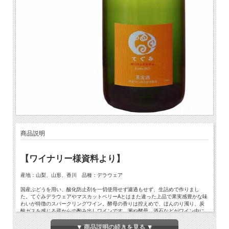
商品説明
【ワイナリー様資料より】
産地：山梨、山形、香川 品種：デラウェア
国産ぶどうを用い、酸化防止剤を一切使用せず濾過もせず、生詰めで作りまし
た。てぐみデラウェアやマスカットベリーAとはまた違った上品で果実感豊かな味
わいが特徴のスパークリングワイン。酵母の香りは控えめで、ほんのり濁り、炭
酸ガスを感じる蔵からの酌み出しワインです。澱や酵母、酒石などがワイン中に
結晶化する場合がございますが、ぶどうの天然の成分です。
良質の甲州種を使用しました。発酵終了直前のワインを瓶詰めし、瓶の中で発酵
▼ 商品説明の続きを見る ▼