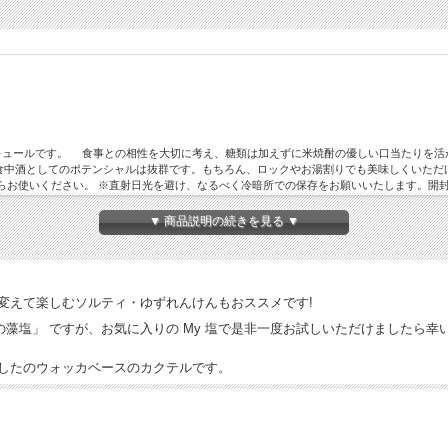
キュールです。 食事との相性を大切に考え、糖類は加えずに米焼酎の優しい口当たりを活
中酒としてのポテンシャルは抜群です。もちろん、ロックやお湯割りでも美味しくいただ
ってからお使いください。 ※直射日光を避け、なるべく冷暗所での保存をお願いいたします。
/SHOP/2024021201.html
▼ 商品説明の続きを見る ▼
変えて楽しむソルティ・ゆずれんけんもおススメです!
藻塩」 ですが、お気に入りの My 塩で是非一度お試しいただけましたら幸
出したのウォッカベースのカクテルです。