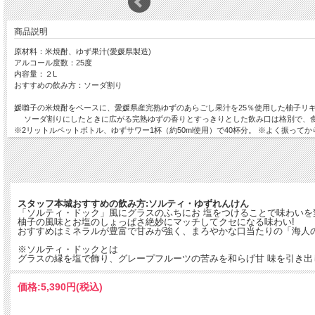
商品説明
原材料：米焼酎、ゆず果汁(愛媛県製造)
アルコール度数：25度
内容量：２L
おすすめの飲み方：ソーダ割り
媛囃子の米焼酎をベースに、愛媛県産完熟ゆずのあらごし果汁を25％使用した柚子リ
ソーダ割りにしたときに広がる完熟ゆずの香りとすっきりとした飲み口は格別で、食
※2リットルペットボトル、ゆずサワー1杯（約50ml使用）で40杯分。 ※よく振
720ml瓶のご用意もございます！贈り物にもどうぞ
https://www.wineshopfujimaru.com
スタッフ本城おすすめの飲み方:ソルティ・ゆずれんけん
「ソルティ・ドック」風にグラスのふちにお 塩をつけることで味わいを
柚子の風味とお塩のしょっぱさ絶妙にマッチしてクセになる味わい!
おすすめはミネラルが豊富で甘みが強く、まろやかな口当たりの「海人の
※ソルティ・ドックとは
グラスの縁を塩で飾り、グレープフルーツの苦みを和らげ甘 味を引き
価格:
5,390円
(税込)