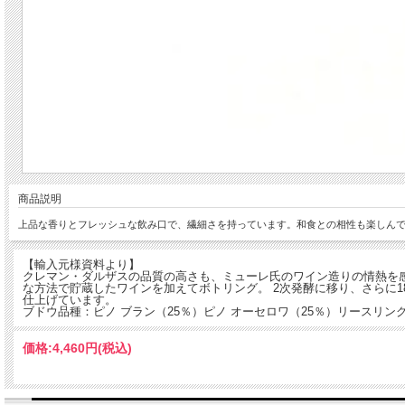
商品説明
上品な香りとフレッシュな飲み口で、繊細さを持っています。和食との相性も楽しん
【輸入元様資料より】
クレマン・ダルザスの品質の高さも、ミューレ氏のワイン造りの情熱を感じ
な方法で貯蔵したワインを加えてボトリング。 2次発酵に移り、さらに
仕上げています。
ブドウ品種：ピノ ブラン（25％）ピノ オーセロワ（25％）リースリング
価格:
4,460円
(税込)