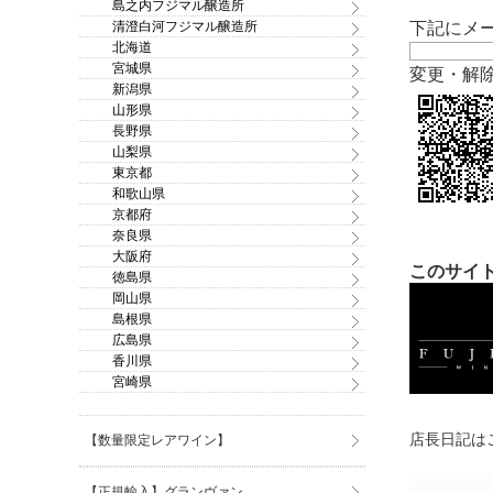
島之内フジマル醸造所
清澄白河フジマル醸造所
下記にメ
北海道
宮城県
変更・解
新潟県
山形県
長野県
山梨県
東京都
和歌山県
京都府
奈良県
大阪府
このサイト
徳島県
岡山県
島根県
広島県
香川県
宮崎県
店長日記はこ
【数量限定レアワイン】
【正規輸入】グランヴァン