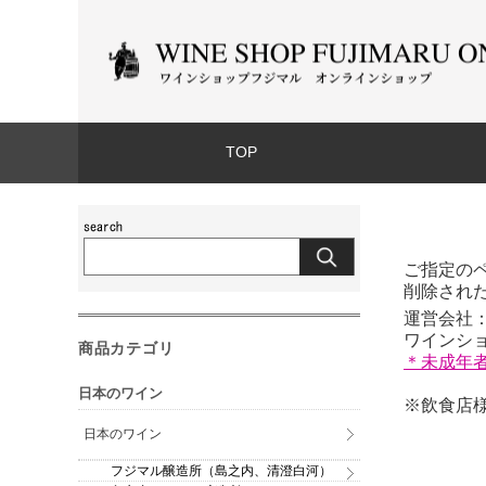
TOP
ご指定の
削除され
運営会社：
ワインショッ
商品カテゴリ
＊未成年
日本のワイン
※飲食店様
日本のワイン
フジマル醸造所（島之内、清澄白河）