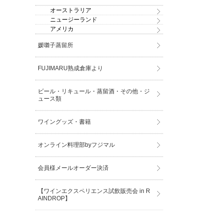
オーストラリア
ニュージーランド
アメリカ
媛囃子蒸留所
FUJIMARU熟成倉庫より
ビール・リキュール・蒸留酒・その他・ジ
ュース類
ワイングッズ・書籍
オンライン料理部byフジマル
会員様メールオーダー決済
【ワインエクスペリエンス試飲販売会 in R
AINDROP】