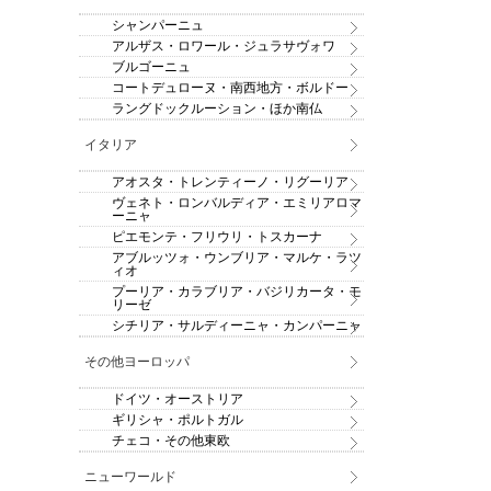
シャンパーニュ
アルザス・ロワール・ジュラサヴォワ
ブルゴーニュ
コートデュローヌ・南西地方・ボルドー
ラングドックルーション・ほか南仏
イタリア
アオスタ・トレンティーノ・リグーリア
ヴェネト・ロンバルディア・エミリアロマ
ーニャ
ピエモンテ・フリウリ・トスカーナ
アブルッツォ・ウンブリア・マルケ・ラツ
ィオ
プーリア・カラブリア・バジリカータ・モ
リーゼ
シチリア・サルディーニャ・カンパーニャ
その他ヨーロッパ
ドイツ・オーストリア
ギリシャ・ポルトガル
チェコ・その他東欧
ニューワールド